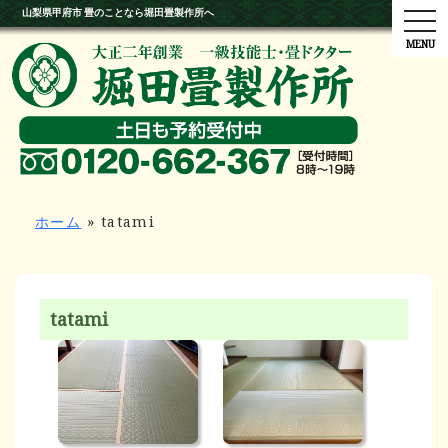
山梨県甲府市 畳のことなら堀田畳製作所へ
tog
ホーム
»
tatami
tatami