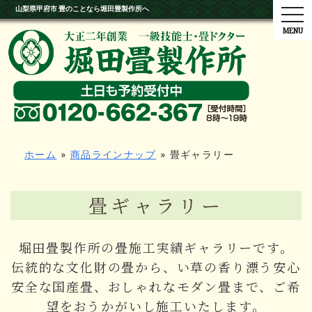
山梨県甲府市 畳のことなら堀田畳製作所へ
tog
ホーム
»
商品ラインナップ
»
畳ギャラリー
畳ギャラリー
堀田畳製作所の畳施工実績ギャラリーです。
伝統的な文化財の畳から、い草の香り漂う安心
安全な国産畳、おしゃれなモダン畳まで、ご希
望をおうかがいし施工いたします。