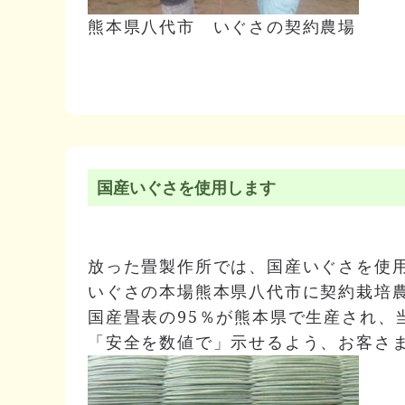
熊本県八代市 いぐさの契約農場
国産いぐさを使用します
放った畳製作所では、国産いぐさを使
いぐさの本場熊本県八代市に契約栽培
国産畳表の95％が熊本県で生産され、
「安全を数値で」示せるよう、お客さ