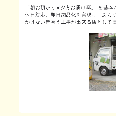
「朝お預かり☀️夕方お届け🌇」 を基
休日対応、即日納品化を実現し、あら
かけない畳替え工事が出来る店として