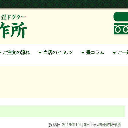
ご注文の流れ
当店のヒ.ミ.ツ
畳コラム
ご一
投稿日
2019年10月6日
by
堀田畳製作所