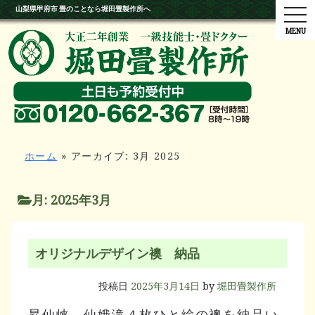
山梨県甲府市 畳のことなら堀田畳製作所へ
tog
ホーム
»
アーカイブ: 3月 2025
月:
2025年3月
オリジナルデザイン襖 納品
投稿日
2025年3月14日
by
堀田畳製作所
昇仙峡 仙娥滝４枚ひと絵の襖を納品い