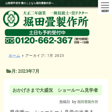
山梨県甲府市 畳のことなら堀田畳製作所へ
tog
ホーム
»
アーカイブ: 7月 2023
月:
2023年7月
おかげさまで大盛況 ショールーム見学者
投稿日
by
堀田畳製作所
県内唯一、ショールーム見学の出来る