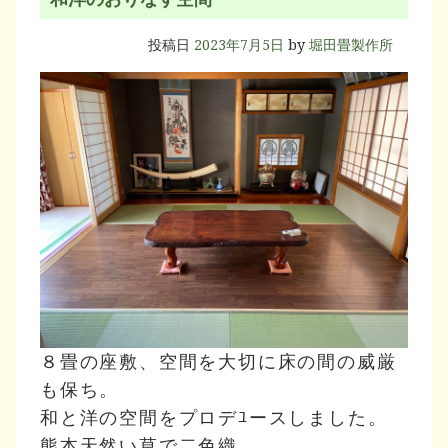
投稿日
2023年7月5日
by
堀田畳製作所
８畳の座敷、空間を大切に床の間の威厳
も保ち。
和と洋の空間をプロデﾕースしました。
熊本天然い草で二色織