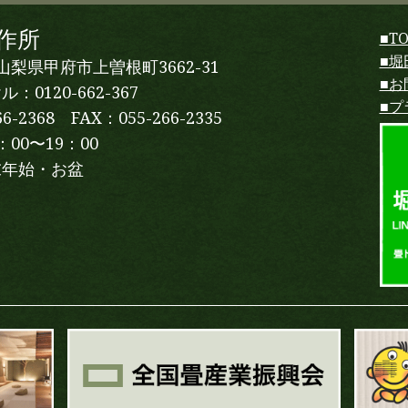
作所
■T
■堀
1 山梨県甲府市上曽根町3662-31
■お
0120-662-367
■プ
66-2368 FAX：055-266-2335
00〜19：00
末年始・お盆