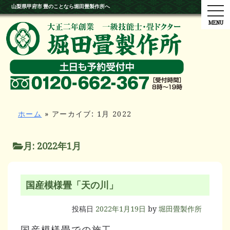
山梨県甲府市 畳のことなら堀田畳製作所へ
tog
ホーム
»
アーカイブ: 1月 2022
月:
2022年1月
国産模様畳「天の川」
投稿日
2022年1月19日
by
堀田畳製作所
国産模様畳での施工